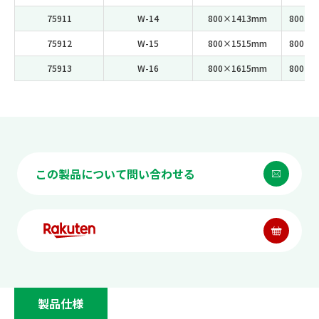
75911
W-14
800×1413mm
800×2
75912
W-15
800×1515mm
800×2
75913
W-16
800×1615mm
800×2
この製品について問い合わせる
製品仕様