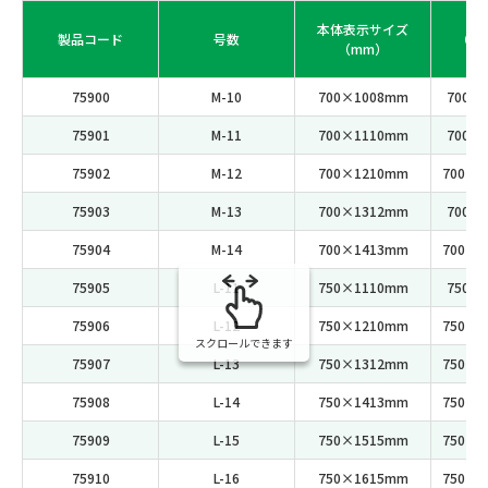
包
本体表示サイズ
製品コード
号数
（縦
（mm）
75900
M-10
700×1008mm
700×
75901
M-11
700×1110mm
700×
75902
M-12
700×1210mm
700×2
75903
M-13
700×1312mm
700×
75904
M-14
700×1413mm
700×2
75905
L-11
750×1110mm
750×
75906
L-12
750×1210mm
750×2
スクロールできます
75907
L-13
750×1312mm
750×2
75908
L-14
750×1413mm
750×2
75909
L-15
750×1515mm
750×2
75910
L-16
750×1615mm
750×2