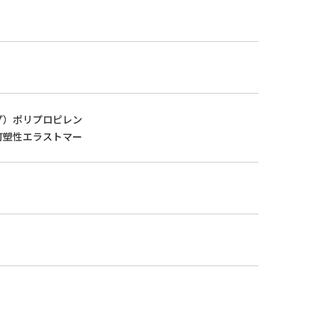
プ）ポリプロピレン
可塑性エラストマー