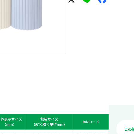
本体表示サイズ
包装サイズ
JANコード
（mm）
（縦×横×奥行mm）
この