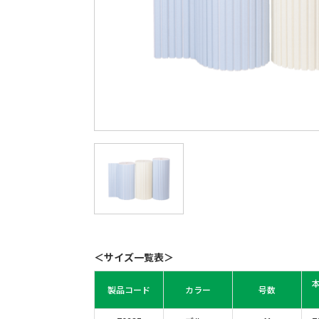
＜サイズ一覧表＞
製品コード
カラー
号数