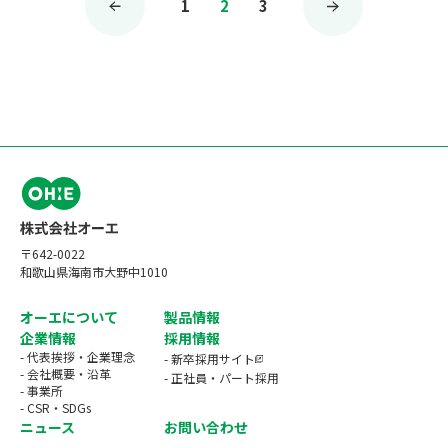
1
2
3
稿
の
ペ
ー
ジ
送
り
〒642-0022
和歌山県海南市大野中1010
オーエについて
製品情報
企業情報
採用情報
- 代表挨拶・企業理念
- 新卒採用サイト
- 会社概要・沿革
- 正社員・パート採用
- 事業所
- CSR・SDGs
ニュース
お問い合わせ