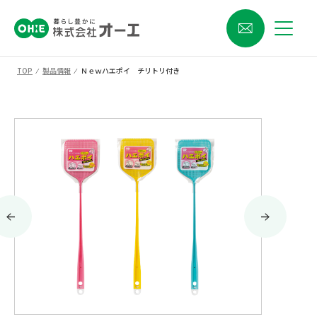
TOP
⁄
製品情報
⁄
Ｎｅｗハエポイ チリトリ付き