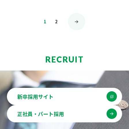
投
1
2
稿
の
ペ
ー
RECRUIT
ジ
送
り
新卒採用サイト
正社員・パート採用