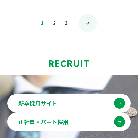
投
1
2
3
稿
の
ペ
ー
RECRUIT
ジ
送
り
新卒採用サイト
正社員・パート採用