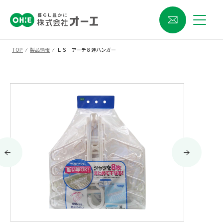
TOP
⁄
製品情報
⁄
ＬＳ アーチ８連ハンガー