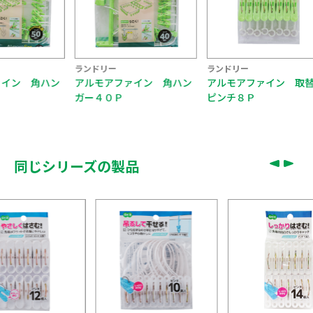
ー
ランドリー
ランドリー
アファイン 角ハン
アルモアファイン 取替用
アルモアファイン
０Ｐ
ピンチ８Ｐ
ガー２０Ｐ
…
同じシリーズの製品