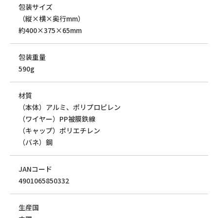
包装サイズ
（縦×横×奥行mm）
約400×375×65mm
包装重量
590g
材質
（本体）アルミ、ポリプロピレン
（ワイヤー）PP被膜鉄線
（キャップ）ポリエチレン
（バネ）鋼
JANコード
4901065850332
生産国