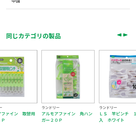
中国
同じカテゴリの製品
ー
ランドリー
ランドリー
アファイン 取替用
アルモアファイン 角ハン
ＬＳ 竿ピンチ 
８Ｐ
ガー２０Ｐ
入 ホワイト