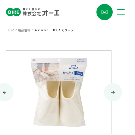
TOP
⁄
製品情報
⁄
Ａｒａｏ！ せんたくブーツ