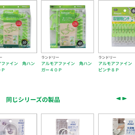
ー
ランドリー
ランドリー
アファイン 角ハン
アルモアファイン 取替用
アルモアファイン
０Ｐ
ピンチ８Ｐ
ガー２０Ｐ
同じシリーズの製品