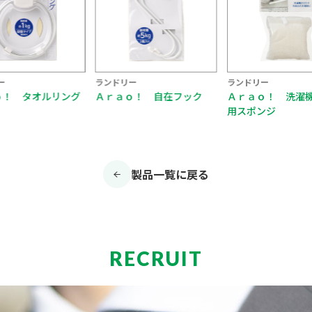
リー
ランドリー
ランドリー
ｏ！ 自在フック
Ａｒａｏ！ 洗濯機まわり
Ａｒａｏ！ ベラ
用スポンジ
ッパ
製品一覧に戻る
RECRUIT