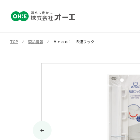
TOP
⁄
製品情報
⁄
Ａｒａｏ！ ５連フック