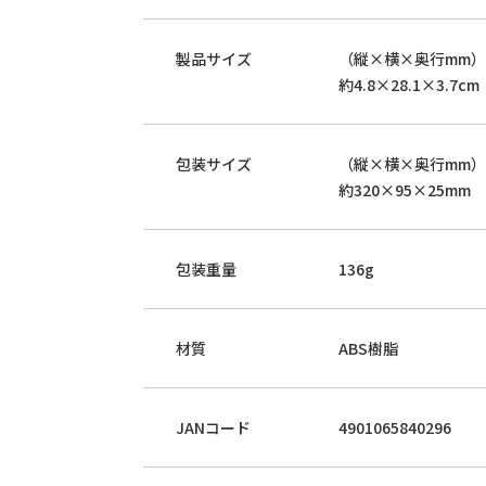
製品サイズ
（縦×横×奥行mm）
約4.8×28.1×3.7cm
包装サイズ
（縦×横×奥行mm）
約320×95×25mm
包装重量
136g
材質
ABS樹脂
JANコード
4901065840296