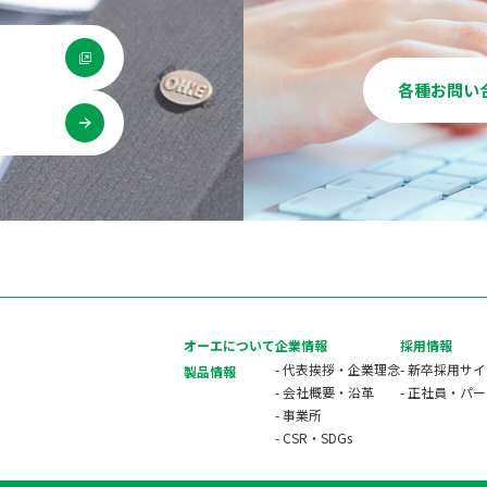
各種お問い
用
オーエについて
企業情報
採用情報
- 代表挨拶・企業理念
- 新卒採用サ
製品情報
- 会社概要・沿革
- 正社員・パ
- 事業所
- CSR・SDGs