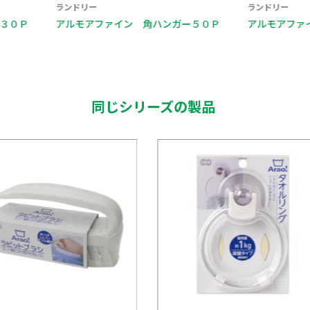
ランドリー
ランドリー
アルモアファイン 角ハンガー５０Ｐ
アルモアファイン 角ハン
同じシリーズの製品