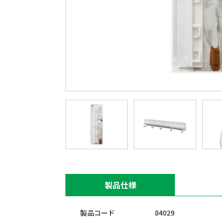
製品仕様
製品コード
84029