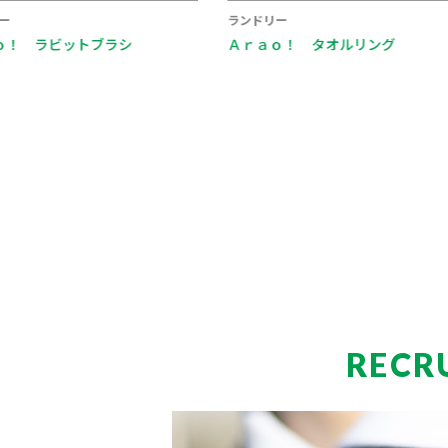
ランドリー
ランドリー
Ａｒａｏ！ タオルリング
Ａｒａｏ！ 自在フック
RECR