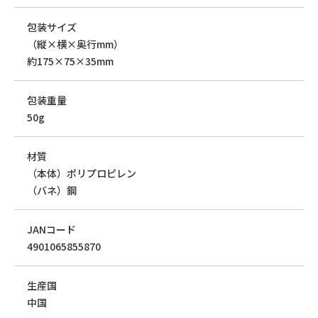
包装サイズ
（縦×横×奥行mm）
約175×75×35mm
包装重量
50g
材質
（本体）ポリプロピレン
（バネ）鋼
JANコード
4901065855870
生産国
中国