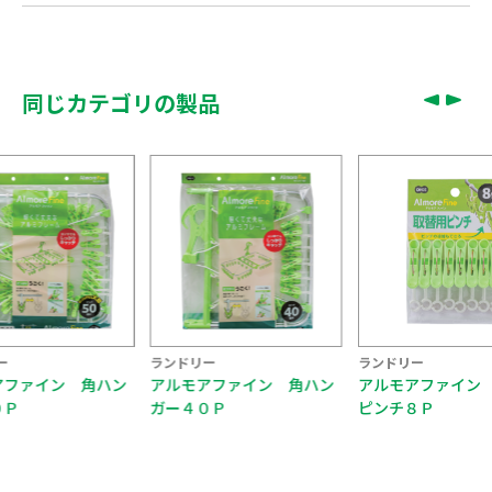
同じカテゴリの製品
ー
ランドリー
ランドリー
アファイン 角ハン
アルモアファイン 取替用
アルモアファイン
０Ｐ
ピンチ８Ｐ
ガー２０Ｐ