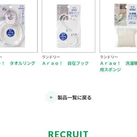
ランドリー
ランドリー
 タオルリング
Ａｒａｏ！ 自在フック
Ａｒａｏ！ 洗濯機ま
用スポンジ
製品一覧に戻る
RECRUIT