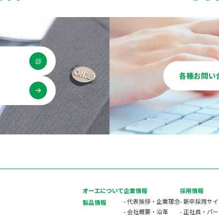
各種お問い
用
オーエについて
企業情報
採用情報
- 代表挨拶・企業理念
- 新卒採用サ
製品情報
- 会社概要・沿革
- 正社員・パ