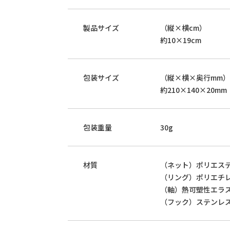
製品サイズ
（縦×横cm）
約10×19cm
包装サイズ
（縦×横×奥行mm）
約210×140×20mm
包装重量
30g
材質
（ネット）ポリエス
（リング）ポリエチ
（軸）熱可塑性エラ
（フック）ステンレ