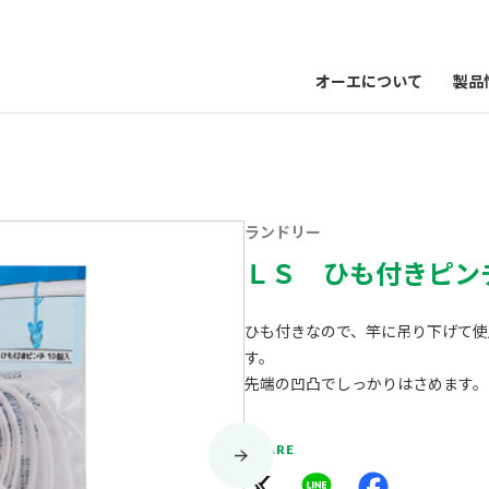
オーエについて
製品
ランドリー
ＬＳ ひも付きピン
ひも付きなので、竿に吊り下げて使
す。
先端の凹凸でしっかりはさめます。
SHARE
X
Line
Facebook