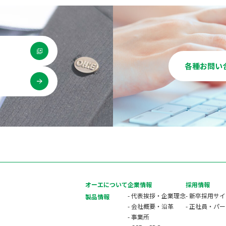
各種お問い
用
オーエについて
企業情報
採用情報
- 代表挨拶・企業理念
- 新卒採用サ
製品情報
- 会社概要・沿革
- 正社員・パ
- 事業所