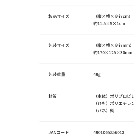
製品サイズ
（縦×横×奥行cm）
約11.5×5×1cm
包装サイズ
（縦×横×奥行mm）
約170×125×30mm
包装重量
49g
材質
（本体）ポリプロピ
（ひも）ポリエチレ
（バネ）鋼
JANコード
4901065856013