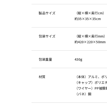
製品サイズ
（縦×横×奥行cm）
約35×35×35cm
包装サイズ
（縦×横×奥行mm）
約420×220×50mm
包装重量
430g
材質
（本体）アルミ、ポ
（キャップ）ポリエ
（ワイヤー）PP被膜
（バネ）鋼