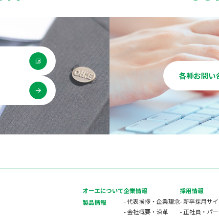
各種お問い
用
オーエについて
企業情報
採用情報
- 代表挨拶・企業理念
- 新卒採用サ
製品情報
- 会社概要・沿革
- 正社員・パ