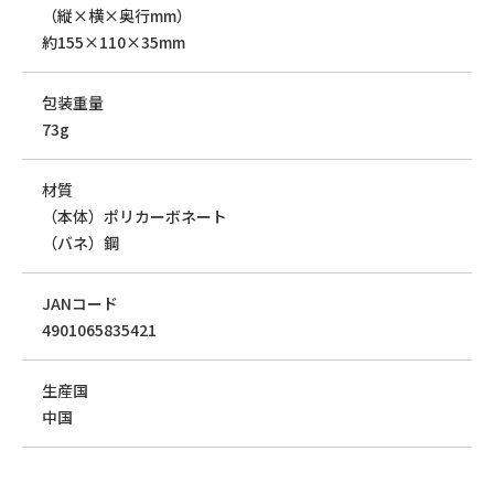
（縦×横×奥行mm）
約155×110×35mm
包装重量
73g
材質
（本体）ポリカーボネート
（バネ）鋼
JANコード
4901065835421
生産国
中国