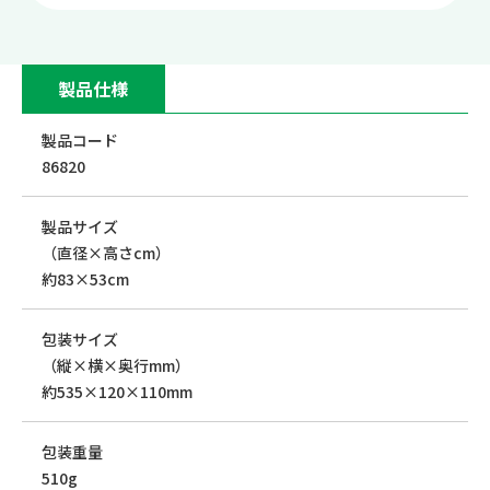
製品仕様
製品コード
86820
製品サイズ
（直径×高さcm）
約83×53cm
包装サイズ
（縦×横×奥行mm）
約535×120×110mm
包装重量
510g