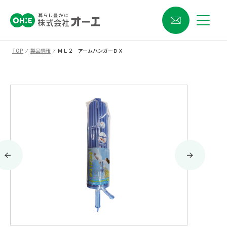
TOP
⁄
製品情報
⁄
ＭＬ２ アームハンガーＤＸ