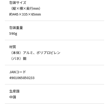
包装サイズ
（縦×横×奥行mm）
約445×335×65mm
包装重量
590g
材質
（本体）アルミ、ポリプロピレン
（バネ）鋼
JANコード
4901065850233
生産国
中国