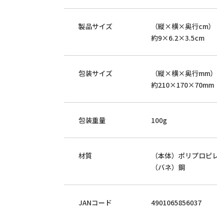
製品サイズ
（縦×横×奥行cm）
約9×6.2×3.5cm
包装サイズ
（縦×横×奥行mm）
約210×170×70mm
包装重量
100g
材質
（本体）ポリプロピ
（バネ）鋼
JANコード
4901065856037