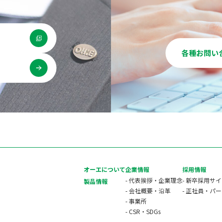
各種お問い
用
オーエについて
企業情報
採用情報
- 代表挨拶・企業理念
- 新卒採用サ
製品情報
- 会社概要・沿革
- 正社員・パ
- 事業所
- CSR・SDGs