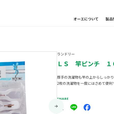
オーエについて
製品
ランドリー
ＬＳ 竿ピンチ １
厚手の洗濯物も竿の上からしっかり
2枚の洗濯物を一度にはさめて便利
SHARE
X
Line
Facebook