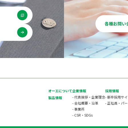
各種お問い
用
オーエについて
企業情報
採用情報
- 代表挨拶・企業理念
- 新卒採用サ
製品情報
- 会社概要・沿革
- 正社員・パ
- 事業所
- CSR・SDGs