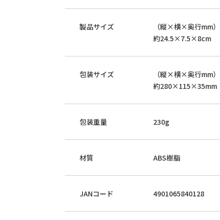
製品サイズ
（縦×横×奥行mm）
約24.5×7.5×8cm
包装サイズ
（縦×横×奥行mm）
約280×115×35mm
包装重量
230g
材質
ABS樹脂
JANコード
4901065840128