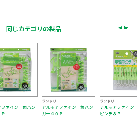
同じカテゴリの製品
ドリー
ランドリー
ランドリー
モアファイン 角ハン
アルモアファイン 取替用
アルモアファイ
４０Ｐ
ピンチ８Ｐ
ガー２０Ｐ