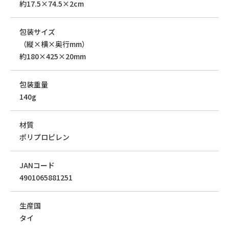
約17.5×74.5×2cm
包装サイズ
（縦×横×奥行mm）
約180×425×20mm
包装重量
140g
材質
ポリプロピレン
JANコード
4901065881251
生産国
タイ