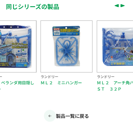
同じシリーズの製品
ランドリー
ランドリー
ランドリ
ＭＬ２ ミニハンガー
ＭＬ２ アーチ角ハンガー
ＭＬ２
ＳＴ ３２Ｐ
シ付
製品一覧に戻る