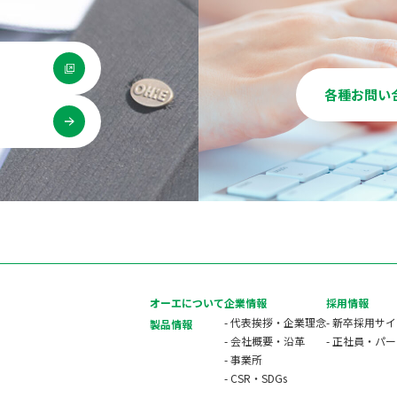
各種お問い
用
オーエについて
企業情報
採用情報
- 代表挨拶・企業理念
- 新卒採用サ
製品情報
- 会社概要・沿革
- 正社員・パ
- 事業所
- CSR・SDGs