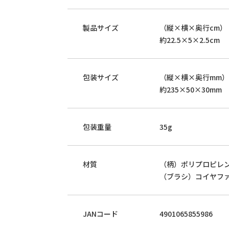
製品サイズ
（縦×横×奥行cm）
約22.5×5×2.5cm
包装サイズ
（縦×横×奥行mm）
約235×50×30mm
包装重量
35g
材質
（柄）ポリプロピレ
（ブラシ）コイヤフ
JANコード
4901065855986