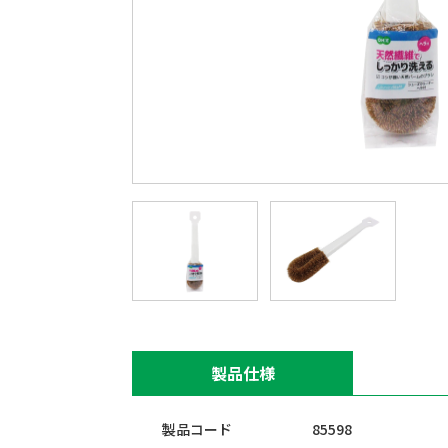
製品仕様
製品コード
85598