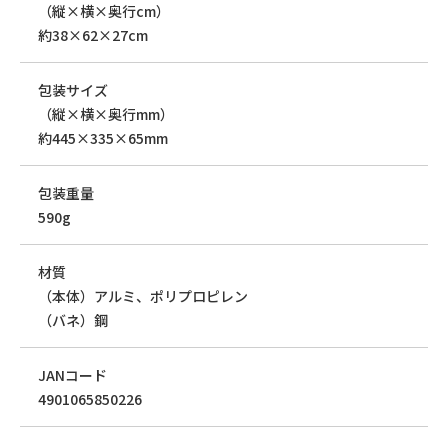
（縦×横×奥行cm）
約38×62×27cm
包装サイズ
（縦×横×奥行mm）
約445×335×65mm
包装重量
590g
材質
（本体）アルミ、ポリプロピレン
（バネ）鋼
JANコード
4901065850226