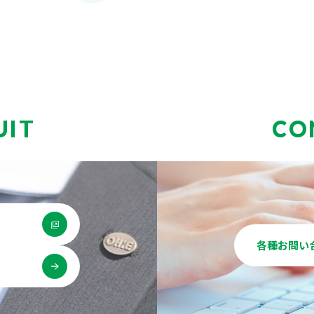
の
ペ
ー
ジ
送
UIT
CO
り
各種お問い
用