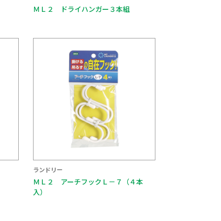
ＭＬ２ ドライハンガー３本組
ランドリー
ＭＬ２ アーチフックＬ－７（４本
入）