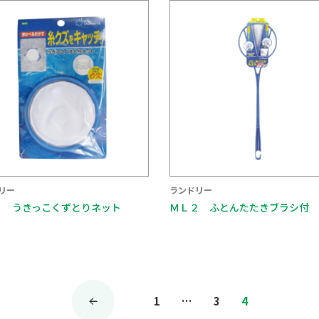
リー
ランドリー
２ うきっこくずとりネット
ＭＬ２ ふとんたたきブラシ付
投
1
…
3
4
稿