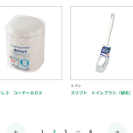
トイレ
フレ３ コーナーＢＯＸ
スリフト トイレブラシ（植毛）
投
1
2
3
…
6