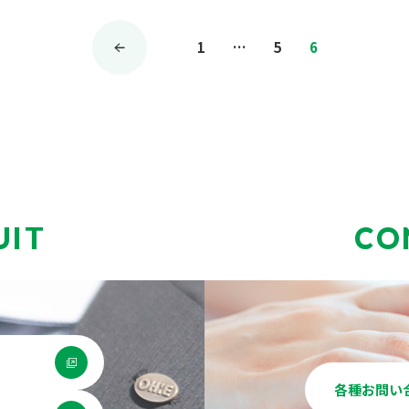
投
1
…
5
6
稿
の
ペ
ー
ジ
送
UIT
CO
り
各種お問い