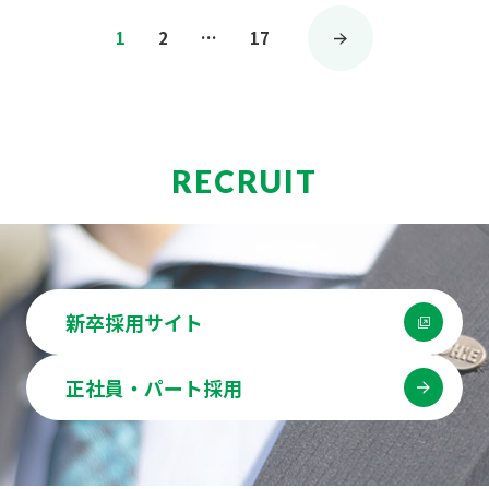
投
1
2
…
17
稿
の
ペ
ー
RECRUIT
ジ
送
り
新卒採用サイト
正社員・パート採用