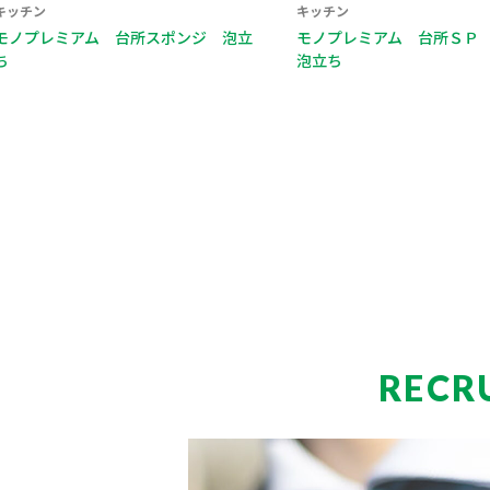
キッチン
キッチン
モノプレミアム 台所ＳＰ 水切れ＋
モノプレミアム 台所スポ
泡立ち
れ
…
RECR