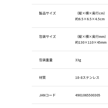
製品サイズ
（縦×横×奥行cm）
約6.5×6.5×4.5cm
包装サイズ
（縦×横×奥行mm）
約130×110×45mm
包装重量
33g
材質
18-8ステンレス
JANコード
4901065500305