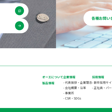
各種お問い
用
オーエについて
企業情報
採用情報
- 代表挨拶・企業理念
- 新卒採用サ
製品情報
- 会社概要・沿革
- 正社員・パ
- 事業所
- CSR・SDGs