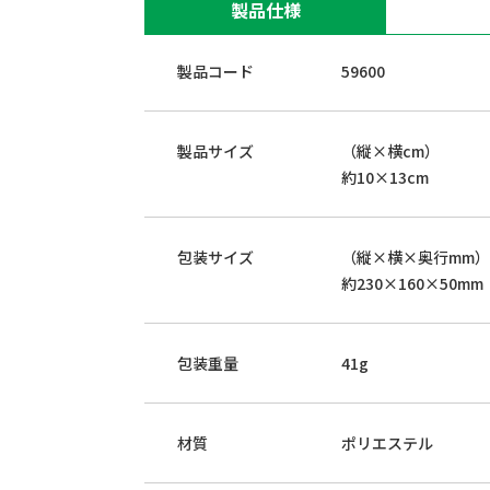
製品仕様
製品コード
59600
製品サイズ
（縦×横cm）
約10×13cm
包装サイズ
（縦×横×奥行mm）
約230×160×50mm
包装重量
41g
材質
ポリエステル