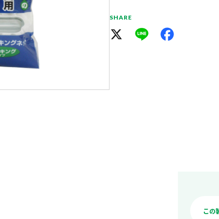
SHARE
X
Line
Facebook
この