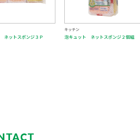
キッチン
キッチン
泡キュット ネットスポンジ２個組
まんてんスポンジ 
袋入
NTACT