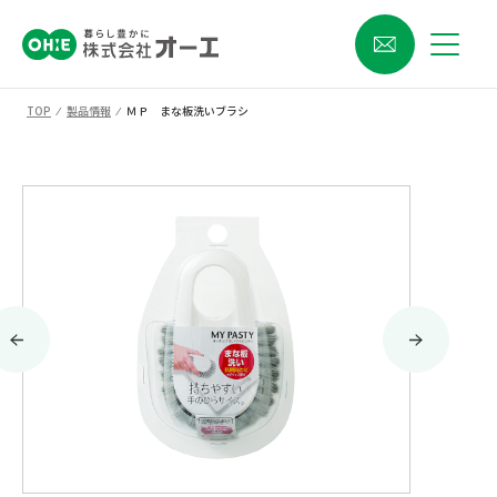
TOP
⁄
製品情報
⁄
ＭＰ まな板洗いブラシ