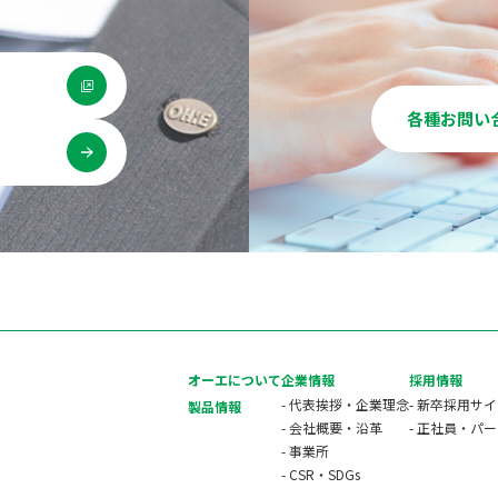
各種お問い
用
オーエについて
企業情報
採用情報
- 代表挨拶・企業理念
- 新卒採用サ
製品情報
- 会社概要・沿革
- 正社員・パ
- 事業所
- CSR・SDGs