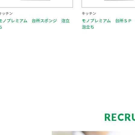
キッチン
キッチン
モノプレミアム 台所ＳＰ 水切れ＋
モノプレミアム 台所スポ
泡立ち
れ
RECR