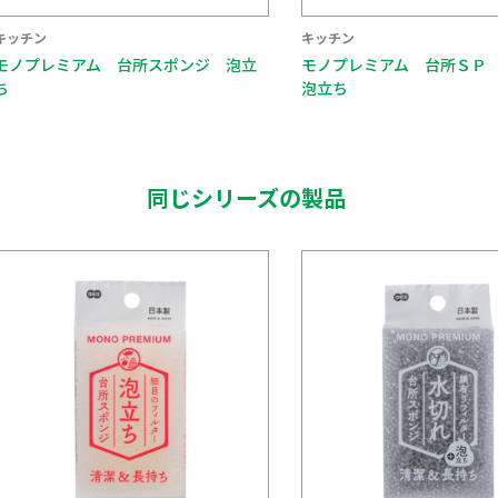
キッチン
キッチン
モノプレミアム 台所ＳＰ 水切れ＋
モノプレミアム 台所スポ
泡立ち
れ
同じシリーズの製品