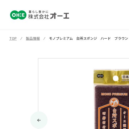
TOP
⁄
製品情報
⁄
モノプレミアム 台所スポンジ ハード ブラウン