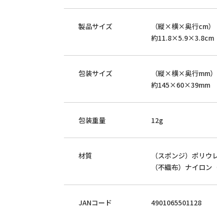
製品サイズ
（縦×横×奥行cm）
約11.8×5.9×3.8cm
包装サイズ
（縦×横×奥行mm）
約145×60×39mm
包装重量
12g
材質
（スポンジ）ポリウ
（不織布）ナイロン
JANコード
4901065501128