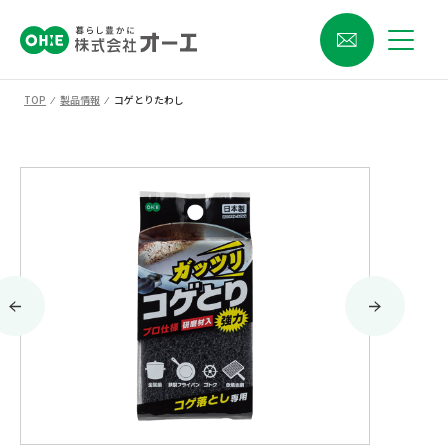
TOP
⁄
製品情報
⁄
コゲとりたわし