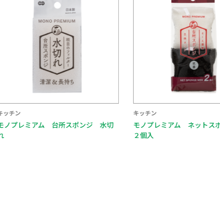
キッチン
キッチン
モノプレミアム 台所スポンジ 水切
モノプレミアム ネットス
れ
２個入