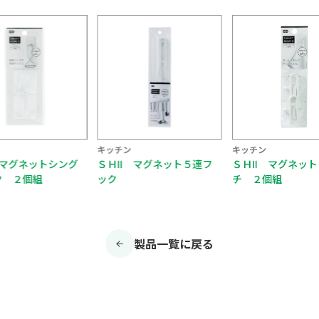
キッチン
キッチン
キ
シング
ＳＨⅡ マグネット５連フ
ＳＨⅡ マグネットピン
ック
チ ２個組
製品一覧に戻る