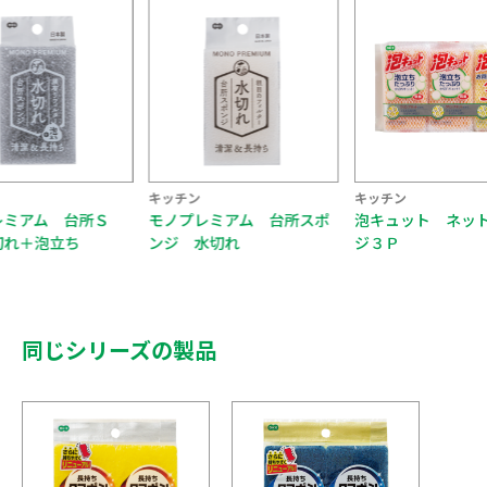
チン
キッチン
キッチン
プレミアム 台所スポ
泡キュット ネットスポン
泡キュット ネ
 水切れ
ジ３Ｐ
ジ２個組
同じシリーズの製品