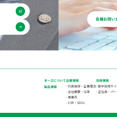
各種お問い
用
オーエについて
企業情報
採用情報
- 代表挨拶・企業理念
- 新卒採用サ
製品情報
- 会社概要・沿革
- 正社員・パ
- 事業所
- CSR・SDGs