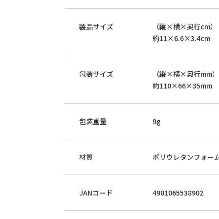
製品サイズ
（縦×横×奥行cm）
約11×6.6×3.4cm
包装サイズ
（縦×横×奥行mm）
約110×66×35mm
包装重量
9g
材質
ポリウレタンフォー
JANコード
4901065538902