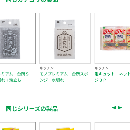
キッチン
キッチン
キ
所Ｓ
モノプレミアム 台所スポ
泡キュット ネットスポン
ンジ 水切れ
ジ３Ｐ
同じシリーズの製品