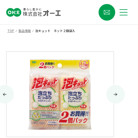
TOP
⁄
製品情報
⁄
泡キュット ネット２個袋入