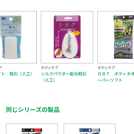
ィケア
ボディケア
ボディケア
クパウダー配合軽石
ＯＢＴ ボディタオル ス
ＯＢＴ ボディ
工）
ーパーソフト
ルトラハード
同じシリーズの製品