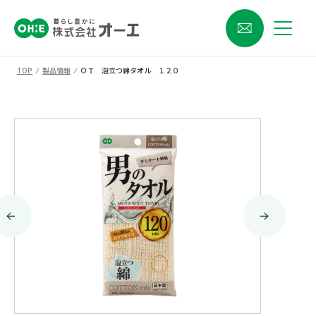
TOP
⁄
製品情報
⁄
ＯＴ 泡立つ綿タオル １２０