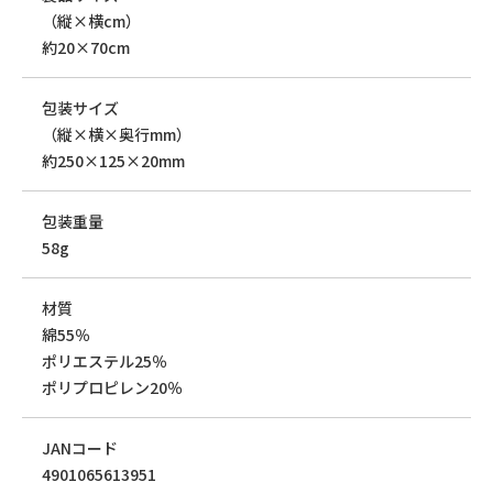
（縦×横cm）
約20×70cm
包装サイズ
（縦×横×奥行mm）
約250×125×20mm
包装重量
58g
材質
綿55％
ポリエステル25％
ポリプロピレン20％
JANコード
4901065613951