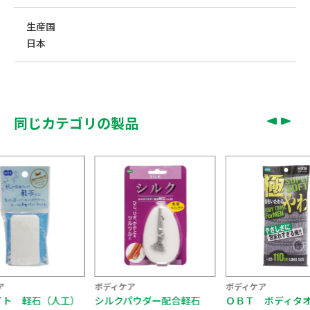
生産国
日本
同じカテゴリの製品
ア
ボディケア
ボディケア
イト 軽石（人工）
シルクパウダー配合軽石
ＯＢＴ ボディタ