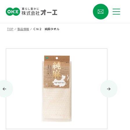
TOP
⁄
製品情報
⁄
ＣＮ２ 純麻タオル