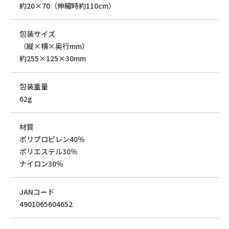
約20×70（伸縮時約110cm）
包装サイズ
（縦×横×奥行mm）
約255×125×30mm
包装重量
62g
材質
ポリプロピレン40％
ポリエステル30％
ナイロン30％
JANコード
4901065604652