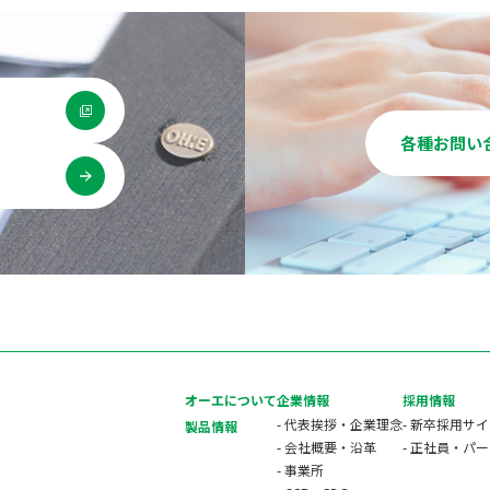
各種お問い
用
オーエについて
企業情報
採用情報
- 代表挨拶・企業理念
- 新卒採用サ
製品情報
- 会社概要・沿革
- 正社員・パ
- 事業所