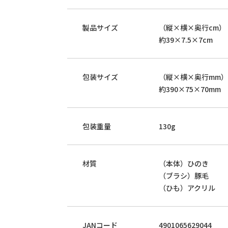
製品サイズ
（縦×横×奥行cm）
約39×7.5×7cm
包装サイズ
（縦×横×奥行mm）
約390×75×70mm
包装重量
130g
材質
（本体）ひのき
（ブラシ）豚毛
（ひも）アクリル
JANコード
4901065629044