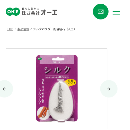
TOP
⁄
製品情報
⁄
シルクパウダー配合軽石（人工）