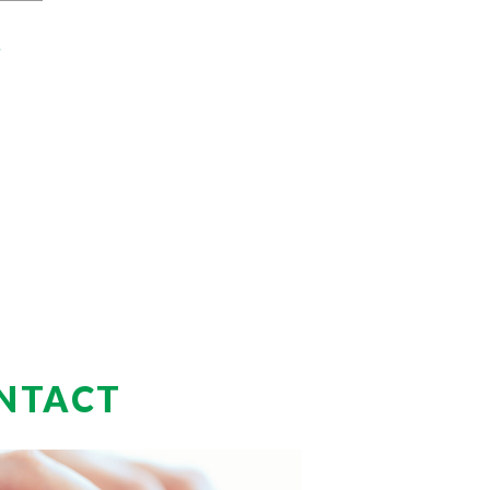
か
NTACT