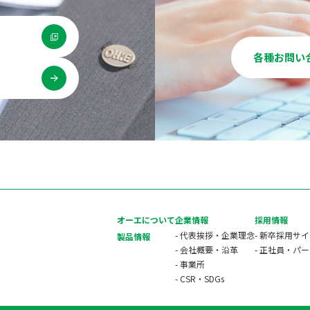
各種お問い
用
オーエについて
企業情報
採用情報
- 代表挨拶・企業理念
- 新卒採用サ
製品情報
- 会社概要・沿革
- 正社員・パ
- 事業所
- CSR・SDGs