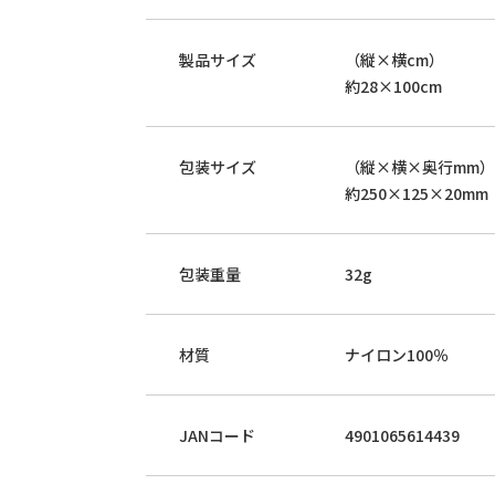
製品サイズ
（縦×横cm）
約28×100cm
包装サイズ
（縦×横×奥行mm）
約250×125×20mm
包装重量
32g
材質
ナイロン100％
JANコード
4901065614439