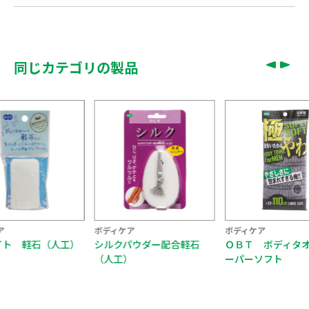
同じカテゴリの製品
ア
ボディケア
ボディケア
パウダー配合軽石
ＯＢＴ ボディタオル ス
ＢＭ ロングボデ
）
ーパーソフト