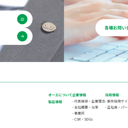
各種お問い
用
オーエについて
企業情報
採用情報
- 代表挨拶・企業理念
- 新卒採用サ
製品情報
- 会社概要・沿革
- 正社員・パ
- 事業所
- CSR・SDGs