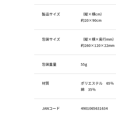
製品サイズ
（縦×横cm）
約20×90cm
包装サイズ
（縦×横×奥行mm）
約260×120×22mm
包装重量
55g
材質
ポリエステル 65％
綿 35％
JANコード
4901065631634